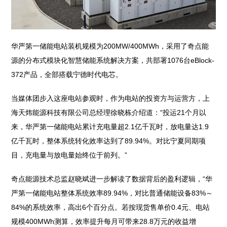
华严第一储能电站装机规模为200MW/400MWh，采用了奇点能
源的分布式模块化智慧储能系统解决方案，共部署1076台eBlock-
372产品，全部搭载宁德时代电芯。
当媒体团步入这座电站参观时，作为电站的投资方与运营方，上
海天炜能源科技有限公司总经理徐晓栋介绍道：“投运21个月以
来，华严第一储能电站累计充电量超2.1亿千瓦时，放电量达1.9
亿千瓦时，整体系统转化效率达到了89.94%。对比宁夏同期项
目，充电量与放电量始终位于前列。”
奇点能源技术总监赵晓斌进一步解读了数据背后的盈利逻辑，“华
严第一储能电站整体系统效率89.94%，对比普通储能设备83%～
84%的系统效率，高出6个百分点。若按现货售单价0.4元、电站
规模400MWh测算，效率提升每月可带来28.8万元的收益增