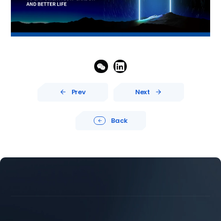


Prev
Next


Back




