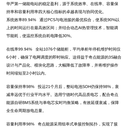
华严第一储能电站的稳定盈利，源于系统效率、在线率、容量保
持率和容量利用率四大核心指标的卓越表现与协同优化。
系统效率89.94% 通过PCS与电池簇的最优拟合，使系统90%以
上的时间运行在最高效区间；并结合动态AI热管理技术，智能调
节能耗，使温控系统自耗电降低30%。
在线率99.94% 全站1076个储能柜，平均单柜年停机维护时间仅
6小时，确保了电网调度的即时响应。这得益于奇点能源的3S融合
设计与产品化、模块化思路，大幅降低了故障率，并将维护操作
时间缩短至2小时以内。
容量保持率98% 投运21个月后，整站电池SOH仍保持98%，衰
减率远优于行业平均水平。选用宁德时代高品质电芯，配合奇点
能源自研BMS系统与单电芯实时均衡策略，有效延缓衰减，保障
全生命周期放电总量。
容量利用率98% 奇点能源采用组串式单簇控制拓扑，实现了簇