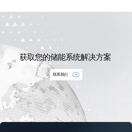
额定容量
7100kVA
冷却方式
ONAN (油浸自冷)
隔离模式
油浸式变压器
变压器变比
10-350V/0.690kV
获取您的储能系统解决方案
接线组别
Dy11y11
联系我们

变压器效率
Tier1/Tier2/≥99%@Pn
变压器油
矿物油/R3
防腐等级
C5/C4/C3
防护等级
IP54