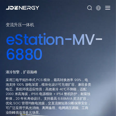


变流升压一体机
eStation-MV-
6880
液冷智擎，扩容巅峰
采用三电平拓扑串式 PCS 模块，最高转换效率 99%，电
池支持 100% 放电深度，模块化设计可无缝扩容、兼容多类
电芯。系统环境适应性强：高效液冷 40℃不降额，适配
2000 米高海拔，IP66 电源模块 + IP54 整机防护，耐腐蚀
柜体，20 年长寿命设计。支持最高 6.88MVA 灵活扩容，
优化 SOC 管理均衡电池簇，交直流侧短路分断保障安全，
可广泛应用于风光消纳、离网备用、电网调压调频、工商
业削峰填谷等多元场景。