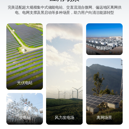
功率因数
0.8 滞后 ~ 0.8 超前
完美适配超大规模集中式储能电站、交直流混合微网、偏远地区离网供
电、电网支撑及黑启动等多种场景，助力用户向清洁能源转型
PCS 交流电压范围
621~759V (可调)
连接相数
3P3W+PE
额定频率
50/60Hz
储能电站
环境参数
最高海拔
2000m
光伏电站
相对湿度
0~95% (无冷凝)
运行温度
-30°C~60°C
变电站
风力发电场
离网场景
变压器参数