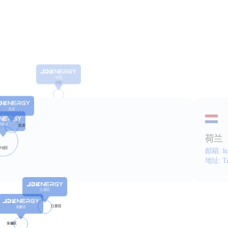
荷兰
邮箱: l
地址: Tr