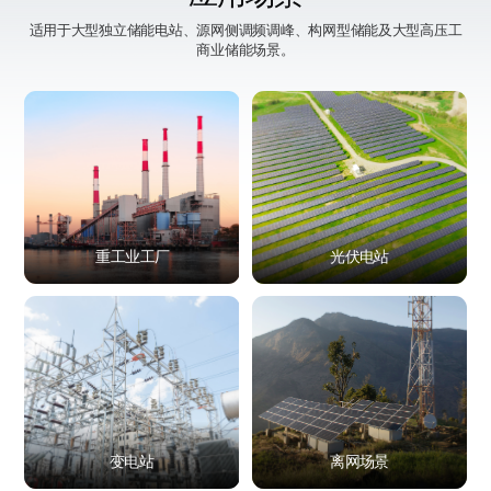
系统最大效率
≥90%
适用于大型独立储能电站、源网侧调频调峰、构网型储能及大型高压工
商业储能场景。
噪声
<80db
放电深度
100% DOD
海拔
≤2000m
通讯接口
LAN
热管理方式
液冷 (电池)
重工业工厂
光伏电站
交流电流失真率
<3%
IEC 62619 IEC63056,IEC 62477,
认证
IEC 61000EN 50549 VDE 4110/,
4120 CEI 0-16 UN 38.3
PCS DATA PCS/PCS-2000G2
系统额定效率
≥98%
变电站
离网场景