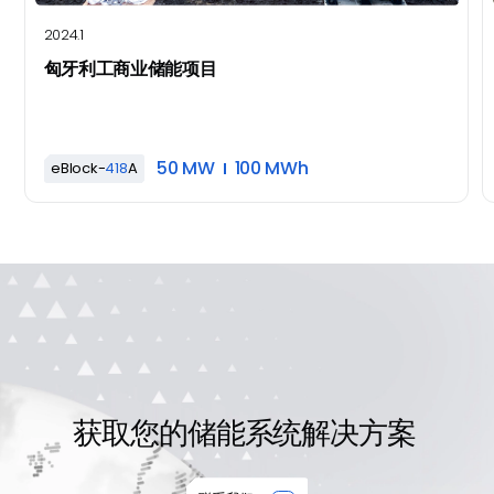
VDE 4110/4120 CEI0-16
2024.1
直流侧参数
匈牙利工商业储能项目
直流电压范围
1026~1500V
最大直流电流
209.5A
50 MW
100 MWh
eBlock-
418
A
直流额定电压
1263V
最大直流功率
258kW
交流侧参数
交流额定功率
215kW
低电压穿越
Yes
获取您的储能系统解决方案
交流额定电流
180A
高电压穿越
Yes