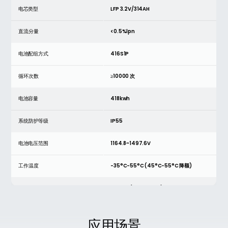
电芯类型
LFP 3.2V/314AH
直流分量
<0.5%lpn
电池配组方式
416S1P
循环次数
≥10000 次
电池容量
418kwh
系统防护等级
IP55
电池电压范围
1164.8~1497.6V
工作温度
-35°C-55°C (45°C-55°C 降额)
交流额定功率
209kW (215kW 降额)
工作湿度
0%RH ~ 95%RH (无冷凝)
应用场景