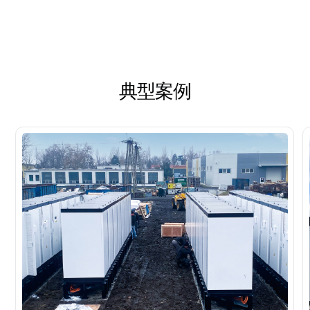
相对湿度
0~95%RH
充放电切换时间
<100ms
最大工作海拔
≤2000m
典型案例
通信接口
LAN
噪声
<80dB
防护等级
IP65
尺寸 (W*D*H)
630mm*1050mm*250mm
冷却方式
风冷
重量
110kg
工作温度
-40°C~60°C
IEC 62477, IEC 61000EN 50549,
认证