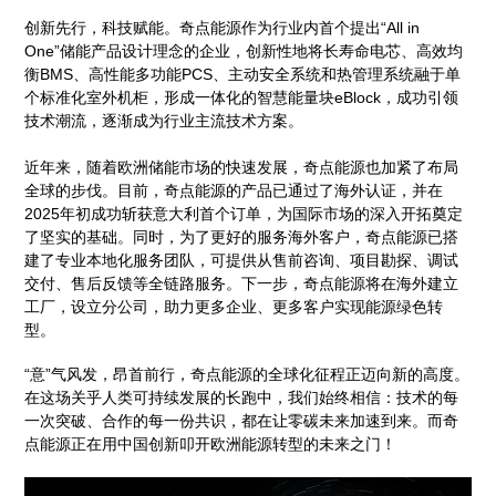
创新先行，科技赋能。奇点能源作为行业内首个提出“All in
One”储能产品设计理念的企业，创新性地将长寿命电芯、高效均
衡BMS、高性能多功能PCS、主动安全系统和热管理系统融于单
个标准化室外机柜，形成一体化的智慧能量块eBlock，成功引领
技术潮流，逐渐成为行业主流技术方案。
近年来，随着欧洲储能市场的快速发展，奇点能源也加紧了布局
全球的步伐。目前，奇点能源的产品已通过了海外认证，并在
2025年初成功斩获意大利首个订单，为国际市场的深入开拓奠定
了坚实的基础。同时，为了更好的服务海外客户，奇点能源已搭
建了专业本地化服务团队，可提供从售前咨询、项目勘探、调试
交付、售后反馈等全链路服务。下一步，奇点能源将在海外建立
工厂，设立分公司，助力更多企业、更多客户实现能源绿色转
型。
“意”气风发，昂首前行，奇点能源的全球化征程正迈向新的高度。
在这场关乎人类可持续发展的长跑中，我们始终相信：技术的每
一次突破、合作的每一份共识，都在让零碳未来加速到来。而奇
点能源正在用中国创新叩开欧洲能源转型的未来之门！