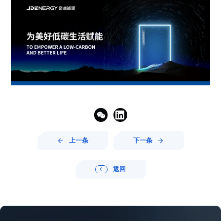


上一条
下一条


返回
