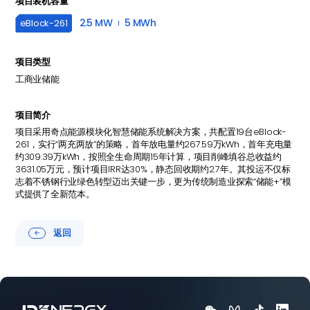
项目装机容量
2.5 MW
5 MWh
eBlock-
261
项目类型
工商业储能
项目简介
项目采用奇点能源模块化智慧储能系统解决方案，共配置19台eBlock-
261，实行“两充两放”的策略，首年放电量约267.59万kWh，首年充电量
约309.39万kWh，按照全生命周期15年计算，项目削峰填谷总收益约
3631.05万元，预计项目IRR达30%，静态回收期约2.7年。其投运不仅标
志着不锈钢行业绿色转型迈出关键一步，更为传统制造业探索“储能+”模
式提供了全新范本。
返回




