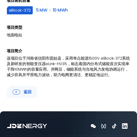
项目装机容量
5 MW
10 MWh
eBlock-
372
项目类型
地面电站
项目简介
该项目位于河南省信阳市固始县，采用奇点能源1500V eBlock-372系统
及新研发的智能变压器eLink-HV35，标志着国内分布式储能首次实现单
子阵10MWh的容量应用。并网后，储能系统与当地风力发电协调运行，
减少弃风并平滑电力波动，助力电网更清洁、更稳定地运行。
返回




